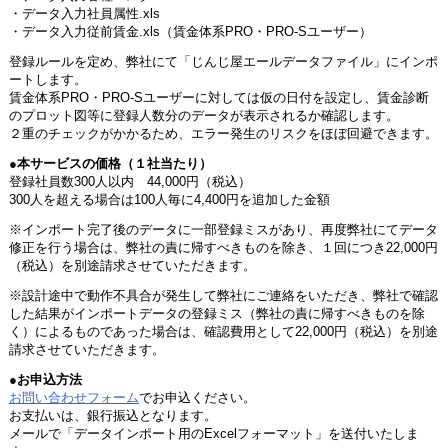
・データ入力社員属性.xls
・データ入力従前賃金.xls（賃金体系PRO・PRO-Sユーザー）
登録ルールを定め、弊社にて「じんじ屋エールデータファイル」にインポ
ートします。
賃金体系PRO・PRO-Sユーザーに対しては仮の日付を設定し、賃金診断
のプロット図等に登録人数分のデータが表示されるか確認します。
２重のチェックがかかるため、エラー発生のリスクをほぼ回避できます。
●本サービスの価格（１社当たり）
登録社員数300人以内 44,000円（税込）
300人を超える場合は100人毎に4,400円を追加した金額
※インポート完了後のデータに一部登録ミスがあり、再度弊社にてデータ
修正を行う場合は、弊社の責に帰すべきものを除き、１回につき22,000円
（税込）を別途請求させていただきます。
※設計途中で動作不具合が発生して弊社にご連絡をいただき、弊社で確認
した結果がインポートデータの登録ミス（弊社の責に帰すべきものを除
く）によるものであった場合は、確認費用として22,000円（税込）を別途
請求させていただきます。
●お申込方法
お問い合わせフォーム
でお申込ください。
お支払いは、銀行振込となります。
メールで「データインポート用のExcelフォーマット」を送付いたしま