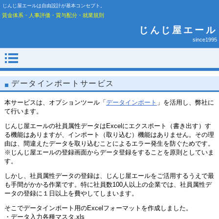
じんじ屋エールは自由設計が基本コンセプト。
賃金体系・人事評価・賞与配分・就業規則
じんじ屋エール
since1995
データインポートサービス
本サービスは、オプションツール「
データインポート
」を活用し、弊社に
て行います。
じんじ屋エールの社員属性データはExcelにエクスポート（書き出す）す
る機能はありますが、インポート（取り込む）機能はありません。その理
由は、間違えたデータを取り込むことによるエラー発生を防ぐためです。
※じんじ屋エールの登録画面からデータ登録をすることを原則としていま
す。
しかし、社員属性データの登録は、じんじ屋エールをご活用するうえで最
も手間がかかる作業です。特に社員数100人以上の企業では、社員属性デ
ータの登録に１日以上を費やしてしまいます。
そこでデータインポート用のExcelフォーマットを作成しました。
・データ入力各種マスタ.xls